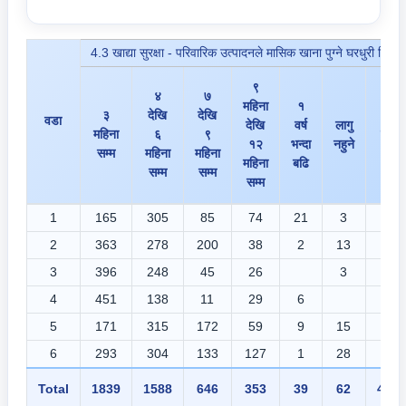
4.3 खाद्या सुरक्षा - परिवारिक उत्पादनले मासिक खाना पुग्ने घरधुरी विवर
९
४
७
महिना
१
३
देखि
देखि
वडा
देखि
वर्ष
लागु
महिना
६
९
जम्मा
१२
भन्दा
नहुने
सम्म
महिना
महिना
महिना
बढि
सम्म
सम्म
सम्म
1
165
305
85
74
21
3
653
2
363
278
200
38
2
13
894
3
396
248
45
26
3
718
4
451
138
11
29
6
635
5
171
315
172
59
9
15
741
6
293
304
133
127
1
28
886
Total
1839
1588
646
353
39
62
4527